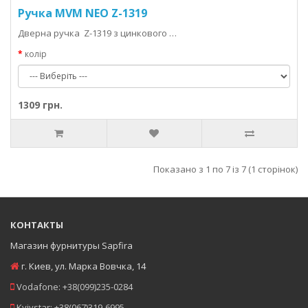
Ручка MVM NEO Z-1319
Дверна ручка Z-1319 з цинкового …
колір
1309 грн.
Показано з 1 по 7 із 7 (1 сторінок)
КОНТАКТЫ
Магазин фурнитуры Sapfira
г. Киев
,
ул. Марка Вовчка, 14
Vodafone:
+38(099)235-0284
Kyivstar:
+38(067)319-6995