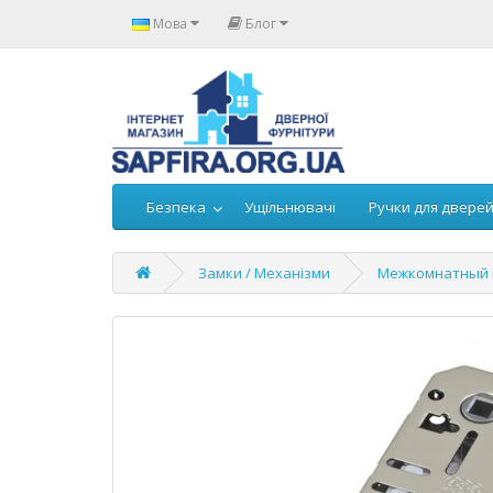
Мова
Блог
Безпека
Ущільнювачі
Ручки для двере
Замки / Механізми
Межкомнатный м