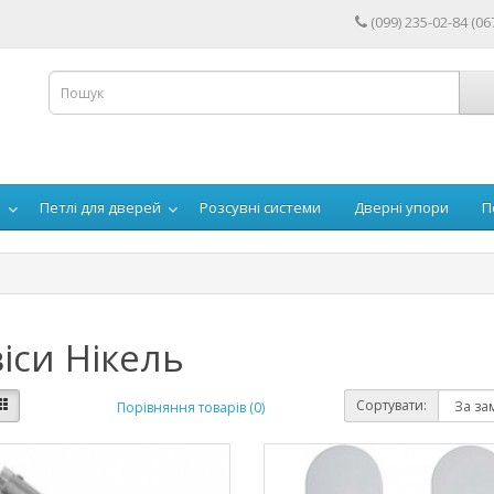
(099) 235-02-84 (06
й
Петлі для дверей
Розсувні системи
Дверні упори
П
іси Нікель
Сортувати:
Порівняння товарів (0)