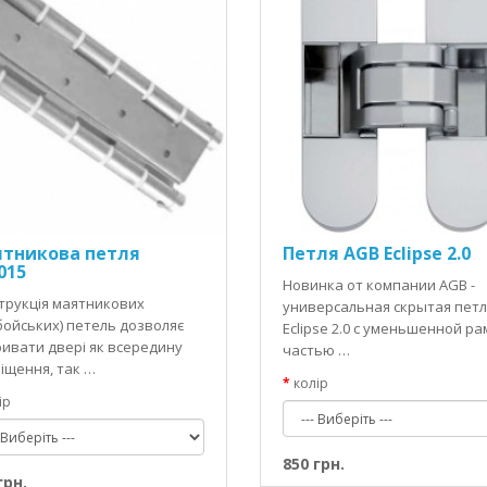
тникова петля
Петля AGB Eclipse 2.0
015
Новинка от компании AGB -
трукція маятникових
универсальная скрытая петл
бойських) петель дозволяє
Eclipse 2.0 с уменьшенной р
ривати двері як всередину
частью …
іщення, так …
колір
ір
850 грн.
грн.