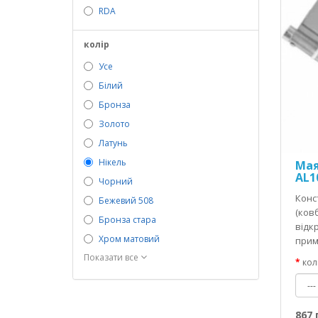
RDA
колір
Усе
Білий
Бронза
Золото
Латунь
Нікель
Мая
AL1
Чорний
Конс
Бежевий 508
(ков
Бронза стара
відк
Хром матовий
прим
Показати все
кол
867 