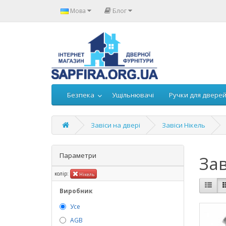
Мова
Блог
Безпека
Ущільнювачі
Ручки для двере
Завіси на двері
Завіси Нікель
Параметри
Зав
колір:
Нікель
Виробник
Усе
AGB