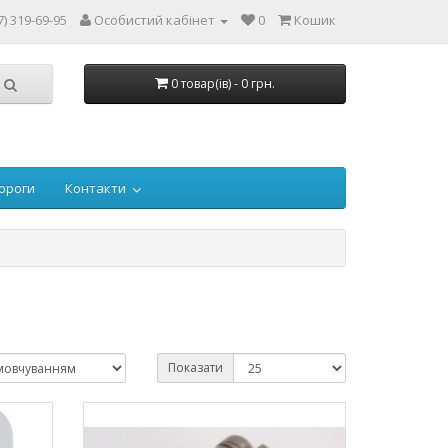
7) 319-69-95
Особистий кабінет
0
Кошик
0 товар(ів) - 0 грн.
ороги
Контакти
Показати