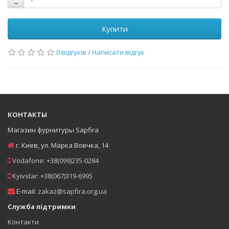
Купити
0 відгуків
/
Написати відгук
КОНТАКТЫ
Магазин фурнитуры Sapfira
г. Киев
,
ул. Марка Вовчка, 14
Vodafone:
+38(099)235-0284
Kyivstar:
+38(067)319-6995
E-mail:
zakaz@sapfira.org.ua
Служба підтримки
Контакти