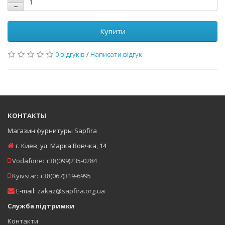
Купити
0 відгуків
/
Написати відгук
КОНТАКТЫ
Магазин фурнитуры Sapfira
г. Киев
,
ул. Марка Вовчка, 14
Vodafone:
+38(099)235-0284
Kyivstar:
+38(067)319-6995
E-mail:
zakaz@sapfira.org.ua
Служба підтримки
Контакти