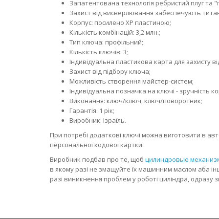
Запатентована технологія ребристий плуг та "
Захист від висверлювання забеспечують титано
Корпус: посилено XP пластиною;
Кількість комбінацій: 3,2 млн.;
Тип ключа: профільний;
Кількість ключів: 3;
Індивідуальна пластикова карта для захисту в
Захист від підбору ключа;
Можливість створення майстер-систем;
Індивідуальна позначка на ключі - зручність к
Виконання: ключ/ключ, ключ/поворотник;
Гарантія: 1 рік;
Виробник: Ізраїль.
При потребі додаткові ключі можна виготовити в авт
персональної кодової картки.
Виробник подбав про те, щоб
цилиндровые механиз
в якому разі не змащуйте їх машинним маслом аба ін
разі виникнення проблем у роботі циліндра, одразу з