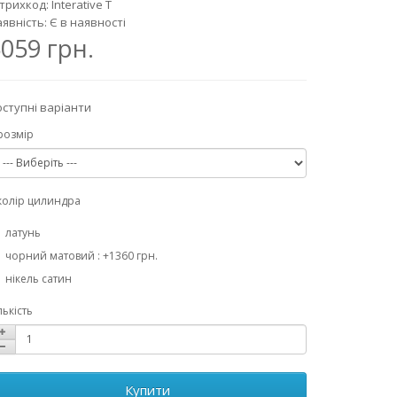
рихкод: Interative T
явність: Є в наявності
059 грн.
ступні варіанти
розмір
колір цилиндра
латунь
чорний матовий : +1360 грн.
нікель сатин
лькість
Купити