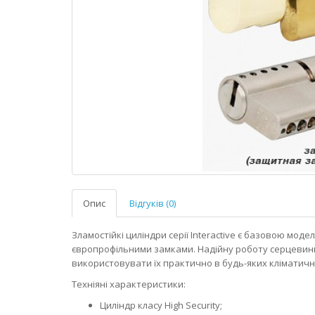
Опис
Відгуків (0)
Зламостійкі циліндри серії Interaсtive є базовою моделл
європрофільними замками. Надійну роботу серцевини
використовувати їх практично в будь-яких кліматич
Техніяні характеристики:
Циліндр класу High Security;