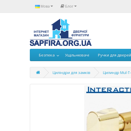
Мова
Блог
Безпека
Ущільнювачі
Ручки для двере
Циліндри для замків
Цилиндр Mul-T-L