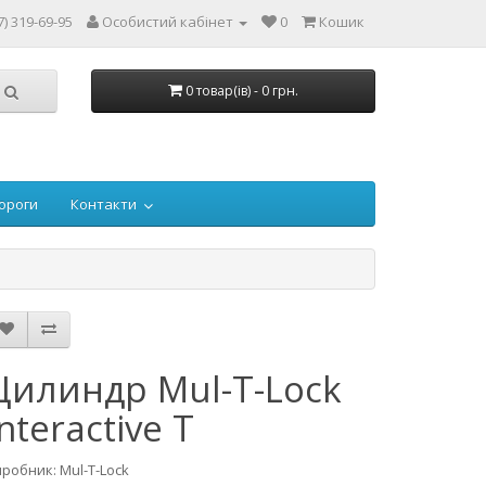
7) 319-69-95
Особистий кабінет
0
Кошик
0 товар(ів) - 0 грн.
ороги
Контакти
Цилиндр Mul-T-Lock
Interactive T
робник: Mul-T-Lock