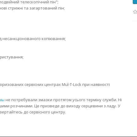
подвійний телескопічний пін";
ві стрижні та загартований пін;
ід несанкціонованого копіювання;
ористування;
оризованих сервісних центрах Mul-T-Lock при наявності
мы
не потребували змазки протягом усього терміну служби. Ні
шими розчинами. Це призведе до виходу серцевини з ладу. У
вертайтесь до сервісного центру.