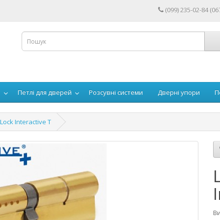
(099) 235-02-84 (06
й
Петлі для дверей
Розсувні системи
Дверні упори
П
ock Interactive T
Ви