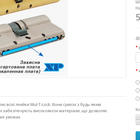
Шт
На
5
До
ю всієї лінійки Mul-T-Lock. Вони сумісні з будь-яким
Кі
 забезпечують високоякісні матеріали, що дозволяє
них умовах.