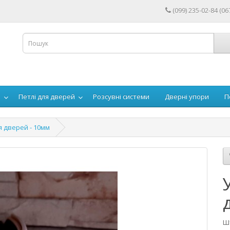
(099) 235-02-84 (06
й
Петлі для дверей
Розсувні системи
Дверні упори
П
я дверей - 10мм
Ш