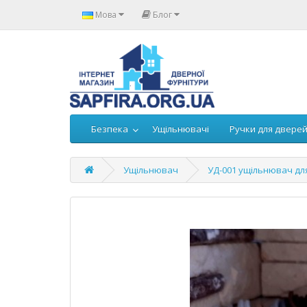
Мова
Блог
Безпека
Ущільнювачі
Ручки для двере
Ущільнювач
УД-001 ущільнювач дл