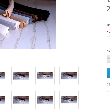
На
2
До
Кі