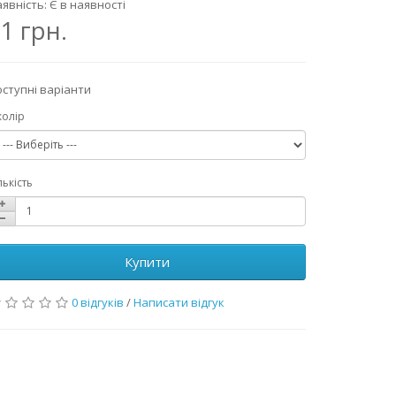
явність: Є в наявності
1 грн.
ступні варіанти
колір
лькість
Купити
0 відгуків
/
Написати відгук