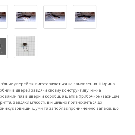
в'яних дверей які виготовляються на замовлення. Ширина
робників дверей завдяки своєму конструктиву: ніжка
рований паз в дверній коробці, а шапка (грибочком) захищає
ття. Завдяки м'якості, він щільно притискається до
знижує зовнішні шуми та запобігає проникненню запахів, що