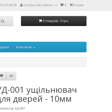
7) 319-69-95
Особистий кабінет
0
Кошик
0 товар(ів) - 0 грн.
ороги
Контакти
УД-001 ущільнювач
для дверей - 10мм
трихкод: УД-001