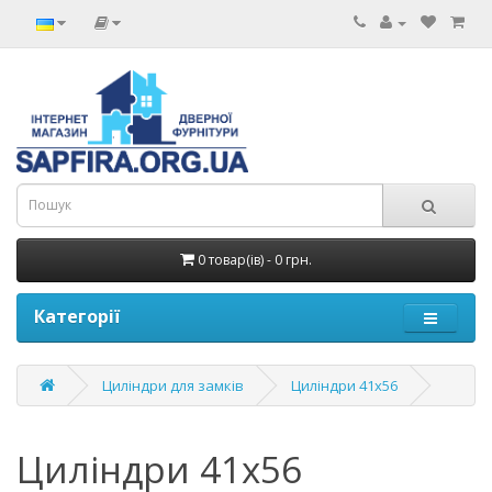
0 товар(ів) - 0 грн.
Категорії
Циліндри для замків
Циліндри 41х56
Циліндри 41х56