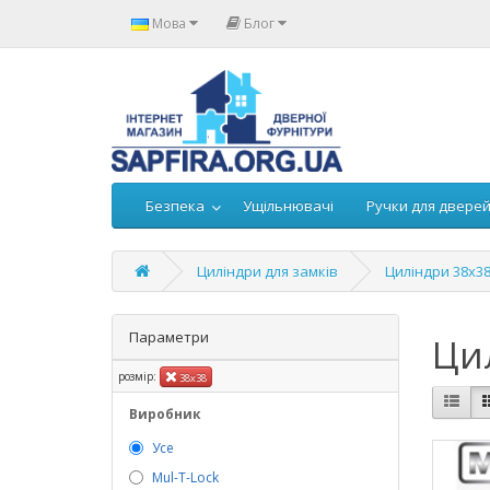
Мова
Блог
Безпека
Ущільнювачі
Ручки для двере
Циліндри для замків
Циліндри 38х3
Параметри
Ци
розмір:
38х38
Виробник
Усе
Mul-T-Lock