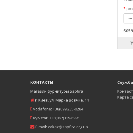
роз
5059
КОНТАКТЫ
Служба
Магазин фурнитуры Sapfira
Контакт
Карта с
г. Киев
,
ул. Марка Вовчка, 14
Vodafone:
+38(099)235-0284
Kyivstar:
+38(067)319-6995
E-mail:
zakaz@sapfira.org.ua