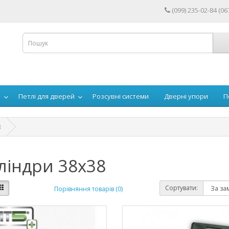
(099) 235-02-84 (06
й
Петлі для дверей
Розсувні системи
Дверні упори
П
8
ліндри 38х38
Сортувати:
Порівняння товарів (0)