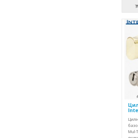
Цил
Int
Цилін
базо
Mul-T
яким