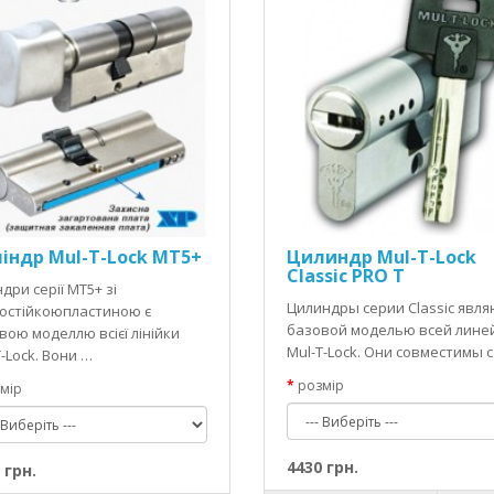
індр Mul-T-Lock MT5+
Цилиндр Mul-T-Lock
Classic PRO T
дри серії MT5+ зі
Цилиндры серии Classic явля
остійкоюпластиною є
базовой моделью всей лине
вою моделлю всієї лінійки
Mul-T-Lock. Они совместимы с
-Lock. Вони …
розмір
мір
4430 грн.
 грн.