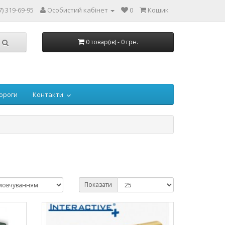
7) 319-69-95
Особистий кабінет
0
Кошик
0 товар(ів) - 0 грн.
ороги
Контакти
Показати