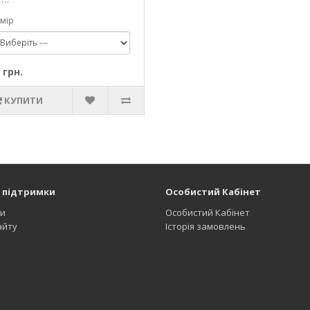
мір
 грн.
КУПИТИ
 підтримки
Особистий Кабінет
и
Особистий Кабінет
айту
Історія замовлень