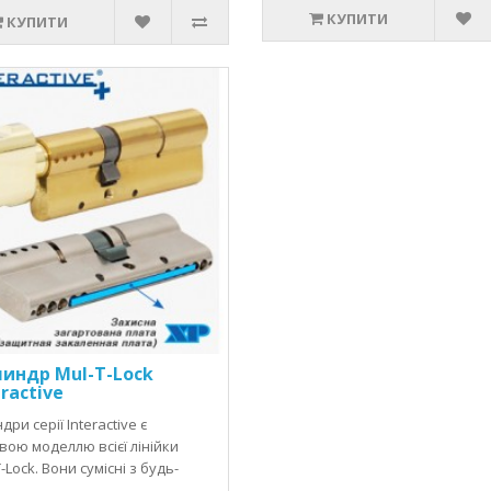
КУПИТИ
КУПИТИ
индр Mul-T-Lock
eraсtive
дри серії Interactive є
вою моделлю всієї лінійки
-Lock. Вони сумісні з будь-
 …