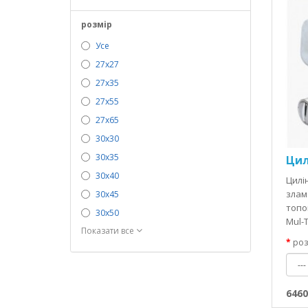
розмір
Усе
27х27
27х35
27х55
27х65
30х30
30х35
Цил
30х40
Цилін
злам
30х45
топо
30х50
Mul-T
Показати все
роз
6460