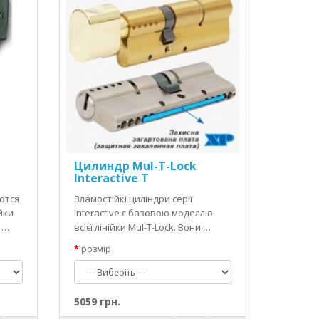
Цилиндр Mul-T-Lock
Interactive T
ются
Зламостійкі циліндри серії
йки
Interaсtive є базовою моделлю
 …
всієї лінійки Mul-T-Lock. Вони …
розмір
5059 грн.